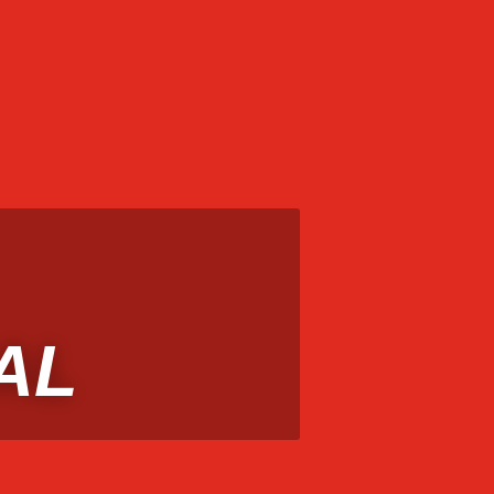
NITY MANAGER
CONTACTO
EMAIL MARKETING
or tu cuenta
Hacelo por tu cuenta
HOME
Calidad
Políticas de Privacidad
omociones
Promociones
Redes Sociales
SEO
co para tu negocio
Tutoriales
UNETE
VANT
AL