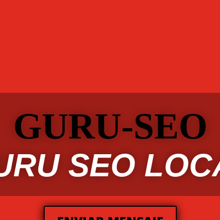
ATIZACION
BLOG
Carrito
CLOSER DE VENTAS
COMMU
oogle Display
Growth Local
GROWTH-HACKING
Hacelo p
i cuenta
NOSOTROS
PAGINA WEB
Planes
Política de 
RODUCTOS Y SOLUCIONES
PRODUCTOS Y SOLUCIONES
Pr
GURU-SEO
IRTUAL
TIENDA WOOCOMMERCE
Tráfico garantizado
Tráfi
URU SEO LOC