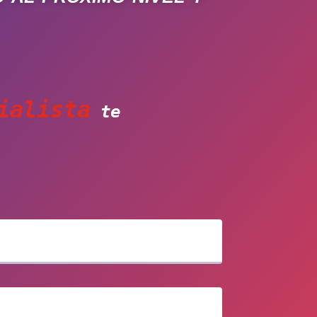
ialista
te