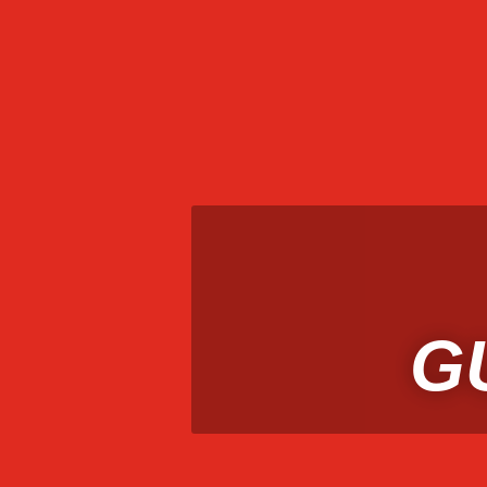
Inicio
ACADEMIA
ADS
ATENCIÓN EN LINEA
AUTOM
Facebook Ads
Finalizar compra
GEO
Google Ads
G
LANDING
Lo hacemos por vos
Lo hacemos por vos
M
PREGUNTAS FRECUENTES
Presencia en Buscadores
P
Términos de uso
Tienda
TIENDA SHOPIFY
TIENDA V
G
Vende Online